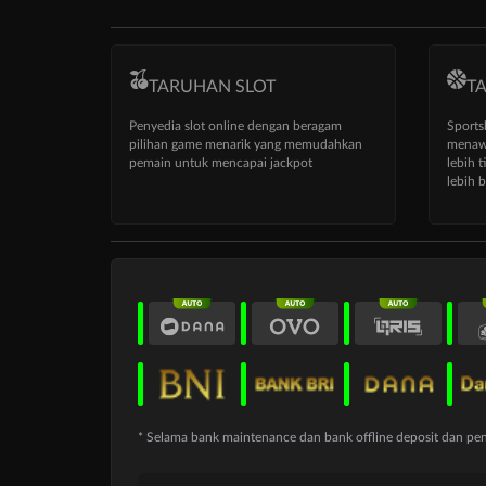
TARUHAN SLOT
T
Penyedia slot online dengan beragam
Sports
pilihan game menarik yang memudahkan
menawa
pemain untuk mencapai jackpot
lebih 
lebih 
* Selama bank maintenance dan bank offline deposit dan pen