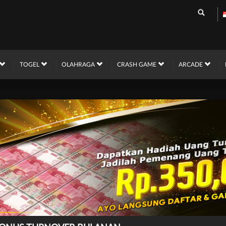
TOGEL
OLAHRAGA
CRASH GAME
ARCADE