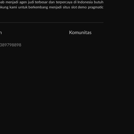
bab menjadi agen judi terbesar dan terpercaya di Indonesia butuh
dukung kami untuk berkembang menjadi situs slot demo pragmatic
n
Komunitas
389798898