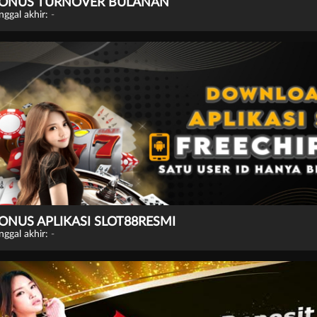
ONUS TURNOVER BULANAN
nggal akhir:
-
ONUS APLIKASI SLOT88RESMI
nggal akhir:
-