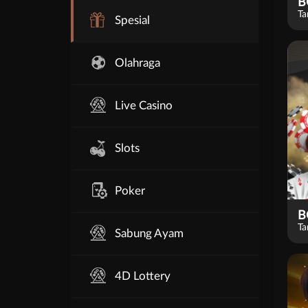
B
Ta
Spesial
Olahraga
Live Casino
Slots
Poker
B
Ta
Sabung Ayam
4D Lottery