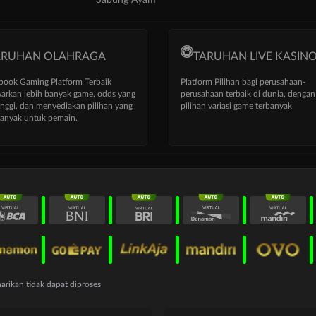
Sabung Ayam
ARUHAN OLAHRAGA
TARUHAN LIVE KASIN
book Gaming Platform Terbaik
Platform Pilihan bagi perusahaan-
rkan lebih banyak game, odds yang
perusahaan terbaik di dunia, dengan
tinggi, dan menyediakan pilihan yang
pilihan variasi game terbanyak
banyak untuk pemain.
arikan tidak dapat diproses