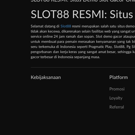
SLOT88 RESMI: Situs 
Selamat datang di
Slot88
resmi merupakan salah satu situs demo s
tidak akan kecewa, dikarenakan selain fasilitas web yang sangat 
service online 24 jam ramah dan sopan. Slot demo gacor ataup
untuk membuat para pemain merasakan kenyamanan yang tak bisa di
seru terkemuka di Indonesia seperti Pragmatic Play, Slot88, Pg S
pengorbanan dan kerja keras yang sangat amat besar, sehingga 
gacor terbesar di Indonesia sepanjang masa.
Kebijaksanaan
Platform
Promosi
Loyalty
Referral