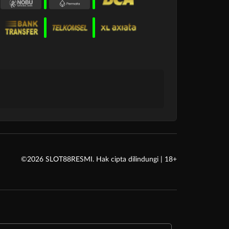
©2026 SLOT88RESMI. Hak cipta dilindungi | 18+