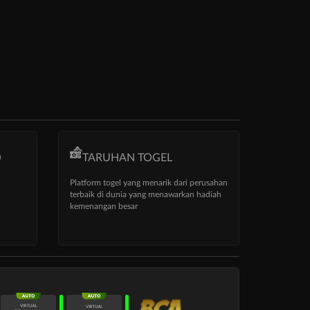
O
TARUHAN TOGEL
Platform togel yang menarik dari perusahan
terbaik di dunia yang menawarkan hadiah
kemenangan besar