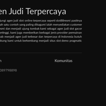
n Judi Terpercaya
gi agen judi slot online terpercaya seperti slot88resmi pastinya
salah satu contoh yang paling dikagumi ialah menyediakan customer
esmi dan menjadi ujung tombak kami sebagai agen judi slot gacor
ertinggi, kami juga memberikan berbagai jenis provider permainan
bab menjadi agen judi terbesar dan terpercaya di Indonesia butuh
dukung kami untuk berkembang menjadi situs slot demo pragmatic
n
Komunitas
389798898