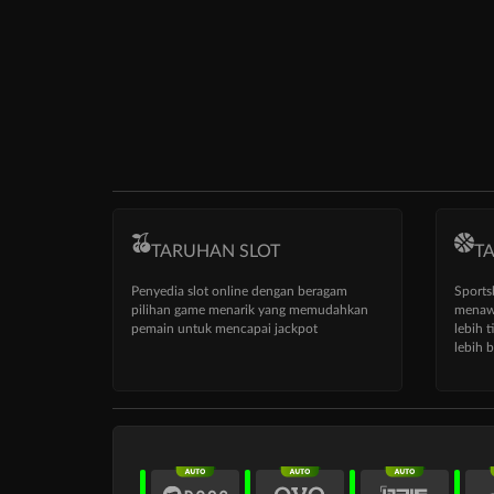
TARUHAN SLOT
T
Penyedia slot online dengan beragam
Sports
pilihan game menarik yang memudahkan
menawa
pemain untuk mencapai jackpot
lebih 
lebih 