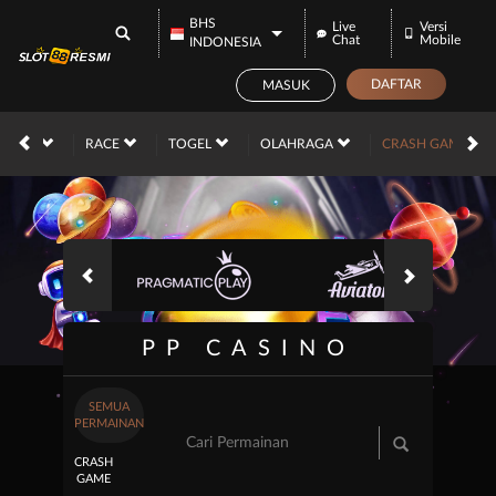
BHS
Live
Versi
Chat
Mobile
INDONESIA
DAFTAR
MASUK
CASINO
RACE
TOGEL
OLAHRAGA
CRASH GAME
PP CASINO
SEMUA
PERMAINAN
CRASH
GAME