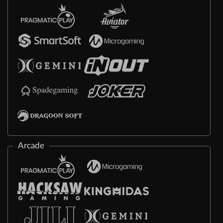
Arcade