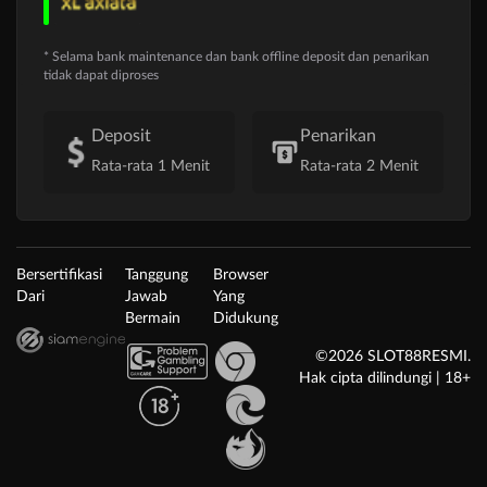
* Selama bank maintenance dan bank offline deposit dan penarikan
tidak dapat diproses
Deposit
Penarikan
Rata-rata 1 Menit
Rata-rata 2 Menit
Bersertifikasi
Tanggung
Browser
Dari
Jawab
Yang
Bermain
Didukung
©2026 SLOT88RESMI.
Hak cipta dilindungi | 18+