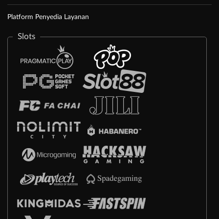
Platform Penyedia Layanan
Slots