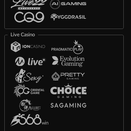
Live Casino