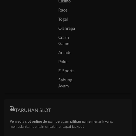
Casino
Race
Togel
Olahraga
Crash
Game
Arcade
Poker
E-Sports
Sabung
Ayam
TARUHAN SLOT
Penyedia slot online dengan beragam pilihan game menarik yang
memudahkan pemain untuk mencapai jackpot