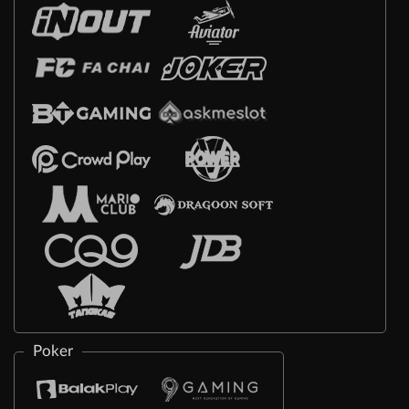
Poker