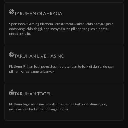
TARUHAN OLAHRAGA
Sportsbook Gaming Platform Terbaik menawarkan lebih banyak game,
odds yang lebih tinggi, dan menyediakan pilihan yang lebih banyak
untuk pemain.
TARUHAN LIVE KASINO
Platform Pilihan bagi perusahaan-perusahaan terbaik di dunia, dengan
pilihan variasi game terbanyak
TARUHAN TOGEL
Platform togel yang menarik dari perusahan terbaik di dunia yang
menawarkan hadiah kemenangan besar