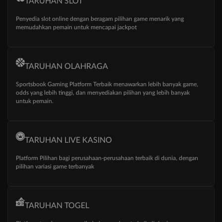
TARUHAN SLOT
Penyedia slot online dengan beragam pilihan game menarik yang
memudahkan pemain untuk mencapai jackpot
TARUHAN OLAHRAGA
Sportsbook Gaming Platform Terbaik menawarkan lebih banyak game,
odds yang lebih tinggi, dan menyediakan pilihan yang lebih banyak
untuk pemain.
TARUHAN LIVE KASINO
Platform Pilihan bagi perusahaan-perusahaan terbaik di dunia, dengan
pilihan variasi game terbanyak
TARUHAN TOGEL