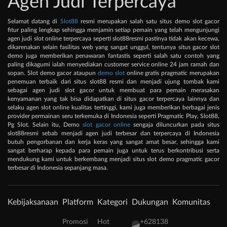
Agen Judi Terpercaya
Selamat datang di
Slot88
resmi merupakan salah satu situs demo slot gacor
fitur paling lengkap sehingga menjamin setiap pemain yang telah mengunjungi
agen judi slot online terpercaya seperti slot88resmi pastinya tidak akan kecewa,
dikarenakan selain fasilitas web yang sangat unggul, tentunya situs gacor slot
demo juga memberikan penawaran fantastis seperti salah satu contoh yang
paling dikagumi ialah menyediakan customer service online 24 jam ramah dan
sopan. Slot demo gacor ataupun
demo slot
online gratis pragmatic merupakan
penemuan terbaik dari situs slot88 resmi dan menjadi ujung tombak kami
sebagai agen judi slot gacor untuk membuat para pemain merasakan
kenyamanan yang tak bisa didapatkan di situs gacor terpercaya lainnya dan
selaku agen slot online kualitas tertinggi, kami juga memberikan berbagai jenis
provider permainan seru terkemuka di Indonesia seperti Pragmatic Play, Slot88,
Pg Slot. Selain itu, Demo
slot gacor online
sengaja diluncurkan pada situs
slot88resmi sebab menjadi agen judi terbesar dan terpercaya di Indonesia
butuh pengorbanan dan kerja keras yang sangat amat besar, sehingga kami
sangat berharap kepada para pemain juga untuk terus berkontribusi serta
mendukung kami untuk berkembang menjadi situs slot demo pragmatic gacor
terbesar di Indonesia sepanjang masa.
Kebijaksanaan
Platform
Kategori
Dukungan
Komunitas
Promosi
Hot
+628138