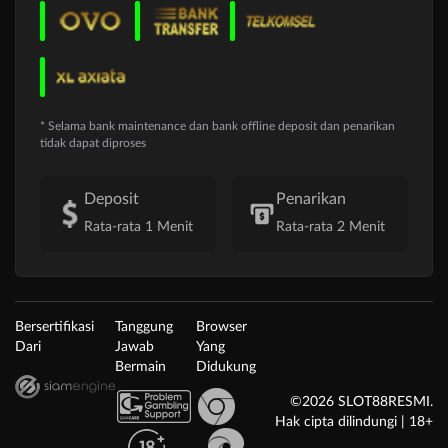
* Selama bank maintenance dan bank offline deposit dan penarikan
tidak dapat diproses
Deposit
Penarikan
Rata-rata 1 Menit
Rata-rata 2 Menit
Bersertifikasi
Tanggung
Browser
Dari
Jawab
Yang
Bermain
Didukung
©2026 SLOT88RESMI.
Hak cipta dilindungi | 18+