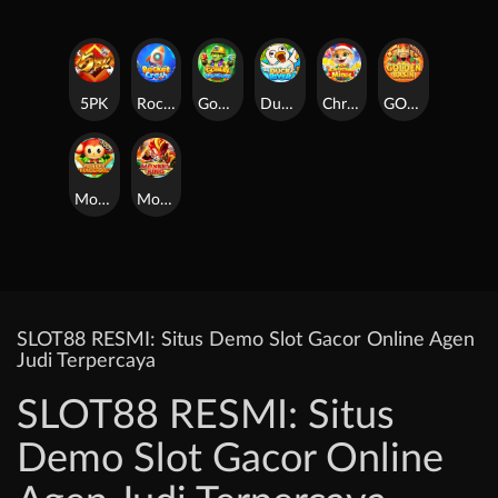
5PK
Rocket Crash
Goblin Treasure
Duck River
Christmas Mines
GOLDEN BASIN
Monkey Thunderbolt
Monkey King
SLOT88 RESMI: Situs Demo Slot Gacor Online Agen
Judi Terpercaya
SLOT88 RESMI: Situs
Demo Slot Gacor Online