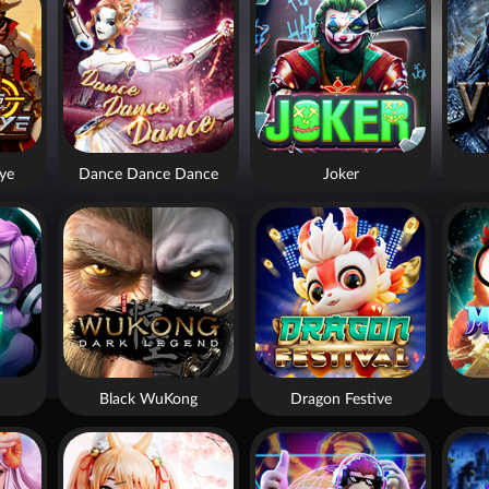
ye
Dance Dance Dance
Joker
Black WuKong
Dragon Festive