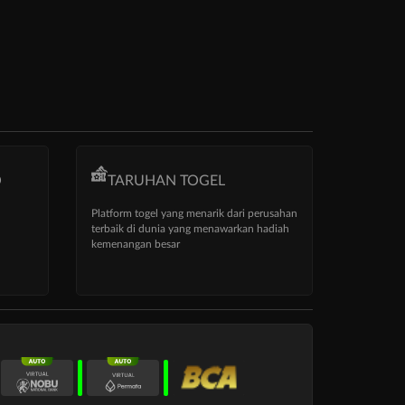
O
TARUHAN TOGEL
Platform togel yang menarik dari perusahan
terbaik di dunia yang menawarkan hadiah
kemenangan besar