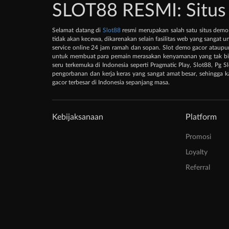
SLOT88 RESMI: Situs 
Selamat datang di
Slot88
resmi merupakan salah satu situs demo s
tidak akan kecewa, dikarenakan selain fasilitas web yang sangat 
service online 24 jam ramah dan sopan. Slot demo gacor ataup
untuk membuat para pemain merasakan kenyamanan yang tak bisa di
seru terkemuka di Indonesia seperti Pragmatic Play, Slot88, Pg S
pengorbanan dan kerja keras yang sangat amat besar, sehingga 
gacor terbesar di Indonesia sepanjang masa.
Kebijaksanaan
Platform
Promosi
Loyalty
Referral