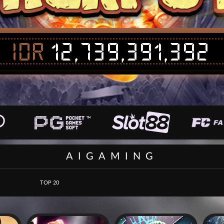
IDR
12,739,391,392
AIGAMING
TOP 20