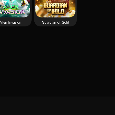
Alien Invasion
Guardian of Gold