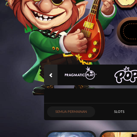
SEMUA PERMAINAN
SLOTS