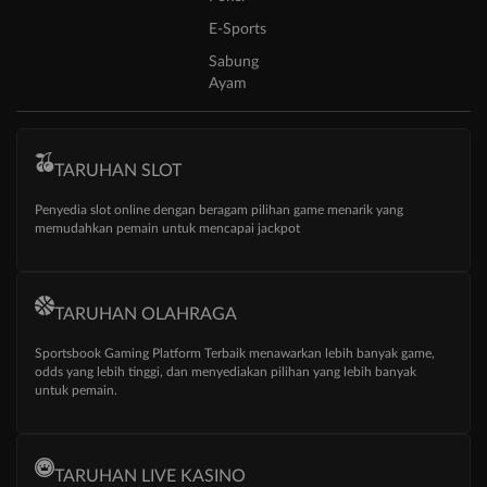
E-Sports
Sabung
Ayam
TARUHAN SLOT
Penyedia slot online dengan beragam pilihan game menarik yang
memudahkan pemain untuk mencapai jackpot
TARUHAN OLAHRAGA
Sportsbook Gaming Platform Terbaik menawarkan lebih banyak game,
odds yang lebih tinggi, dan menyediakan pilihan yang lebih banyak
untuk pemain.
TARUHAN LIVE KASINO