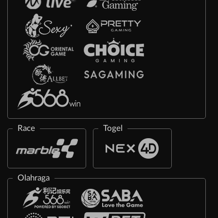
Race
Togel
Olahraga