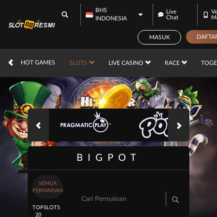
BHS
Live
Ve
Chat
M
INDONESIA
DAFTA
MASUK
IDR
12,733,989,
HOT GAMES
SLOTS
LIVE CASINO
RACE
TOG
BIGPOT
SEMUA
PERMAINAN
TOP
SLOTS
20