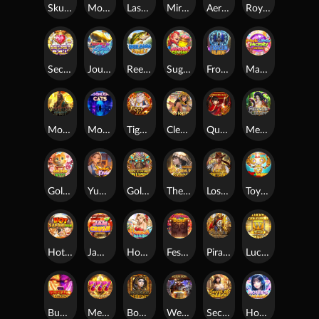
Skull Lord
Monkey King
Last Valkyrie
Miracle Ring
Aero Adventure
Royal Princess
Secret Ball
Journey to the Abyss
Reel Bass Family
Sugar Crush!
Frozen Blade
Magic Candy Factory
Mountain Spirit
Moonlight Cats
Tiggy Luck
Cleo’s Fortune
Queen's Bow
Medusa’s Blessing
Golden Kitty
Yummy Kitchen
Gold Mine Rush
The Fates of Sisters
Lost Treasure
Toy of Legend
Hot Safari Run
Jam Crush
Hottie’s Vacation
Festival of the Dead
Pirate's Treasure
Lucky Goldbar
Buffalo Begins
Mega Sevens
Book of Pharaoh
Western Sherrif
Secret of Goddess
Hottie’s Paradise