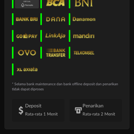
* Selama bank maintenance dan bank offline deposit dan penarikan
tidak dapat diproses
Deposit
Penarikan
Rata-rata 1 Menit
Rata-rata 2 Menit