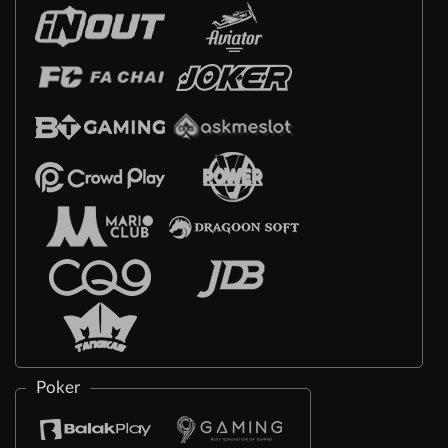
Poker