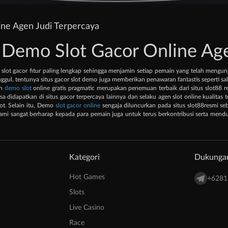
ne Agen Judi Terpercaya
Demo Slot Gacor Online Age
lot gacor fitur paling lengkap sehingga menjamin setiap pemain yang telah mengunjun
unggul, tentunya situs gacor slot demo juga memberikan penawaran fantastis seperti 
un
demo slot
online gratis pragmatic merupakan penemuan terbaik dari situs slot88 r
dapatkan di situs gacor terpercaya lainnya dan selaku agen slot online kualitas t
lot. Selain itu, Demo
slot gacor online
sengaja diluncurkan pada situs slot88resmi se
kami sangat berharap kepada para pemain juga untuk terus berkontribusi serta men
Kategori
Dukunga
Hot Games
+6281
Slots
Live Casino
Race