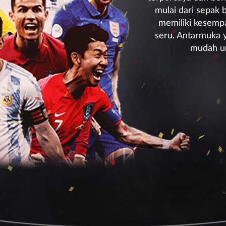
mulai dari sepak b
memiliki kesemp
seru. Antarmuka
mudah un