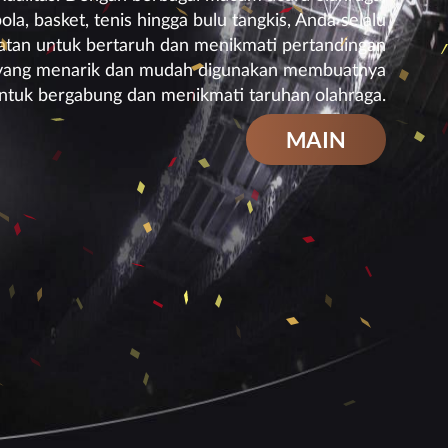
ola, basket, tenis hingga bulu tangkis, Anda selalu
atan untuk bertaruh dan menikmati pertandingan
 yang menarik dan mudah digunakan membuatnya
tuk bergabung dan menikmati taruhan olahraga.
MAIN