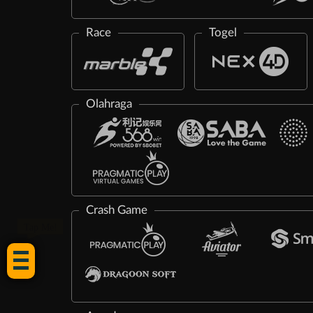
Race
Togel
Olahraga
Crash Game
Tap Me!