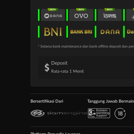
* Selama bank maintenance dan bank offline deposit dan pen
Deposit
Rata-rata 1 Menit
Bersertifikasi Dari
Tanggung Jawab Bermain