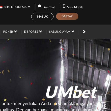
BHS INDONESIA
Live Chat
Versi Mobile
DAFTAR
MASUK
PROMOSI
POKER
E-SPORTS
SABUNG AYAM
UMbet
ntuk menyediakan Anda taruhan olahraga yang
kualitas. Dengan berbagai macam acara olahraga,