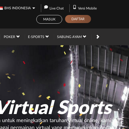
BHS INDONESIA
Live Chat
Versi Mobile
DAFTAR
MASUK
PROMOSI
POKER
E-SPORTS
SABUNG AYAM
irtual Sports
 untuk meningkatkan taruhan virtual online, kami
agai permainan virtual yang memungkinkan Anda