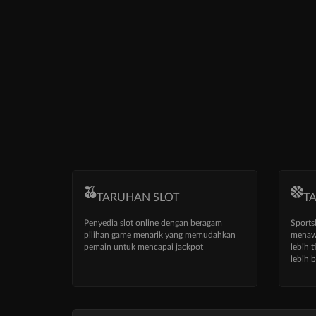
TARUHAN SLOT
T
Penyedia slot online dengan beragam
Sports
pilihan game menarik yang memudahkan
menawa
pemain untuk mencapai jackpot
lebih 
lebih 