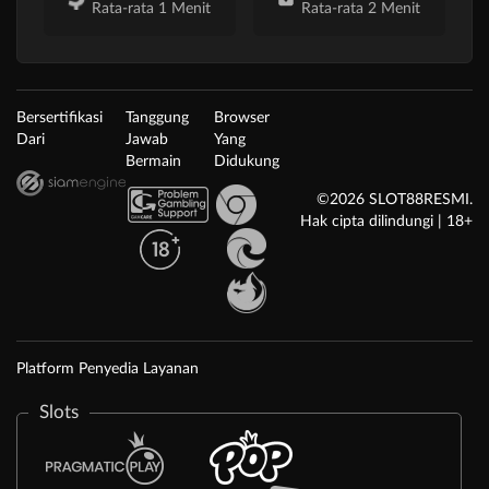
Rata-rata 1 Menit
Rata-rata 2 Menit
Bersertifikasi
Tanggung
Browser
Dari
Jawab
Yang
Bermain
Didukung
©2026 SLOT88RESMI.
Hak cipta dilindungi | 18+
Platform Penyedia Layanan
Slots