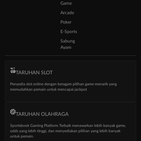
Game
Arcade
Poker
E-Sports
Sabung
Ayam
TARUHAN SLOT
Penyedia slot online dengan beragam pilihan game menarik yang
memudahkan pemain untuk mencapai jackpot
TARUHAN OLAHRAGA
Sportsbook Gaming Platform Terbaik menawarkan lebih banyak game,
odds yang lebih tinggi, dan menyediakan pilihan yang lebih banyak
untuk pemain.