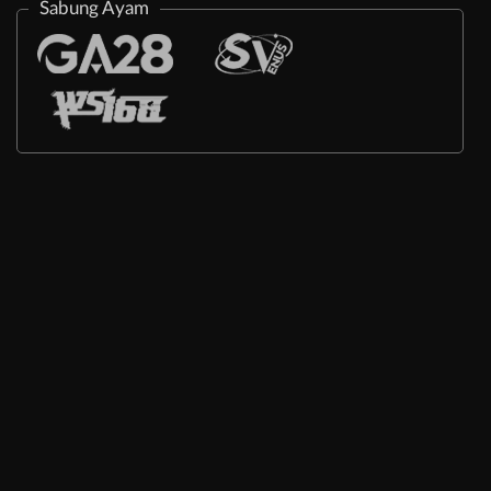
Sabung Ayam