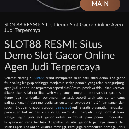
MAIN
SLOT88 RESMI: Situs Demo Slot Gacor Online Agen
Judi Terpercaya
SLOT88 RESMI: Situs
Demo Slot Gacor Online
Agen Judi Terpercaya
Selamat datang di
Slot88
resmi merupakan salah satu situs demo slot gacor
fitur paling lengkap sehingga menjamin setiap pemain yang telah mengunjungi
agen judi slot online terpercaya seperti slot88resmi pastinya tidak akan kecewa,
dikarenakan selain fasilitas web yang sangat unggul, tentunya situs gacor slot
demo juga memberikan penawaran fantastis seperti salah satu contoh yang
paling dikagumi ialah menyediakan customer service online 24 jam ramah dan
sopan. Slot demo gacor ataupun
demo slot
online gratis pragmatic merupakan
penemuan terbaik dari situs slot88 resmi dan menjadi ujung tombak kami
sebagai agen judi slot gacor untuk membuat para pemain merasakan
kenyamanan yang tak bisa didapatkan di situs gacor terpercaya lainnya dan
selaku agen slot online kualitas tertinggi, kami juga memberikan berbagai jenis