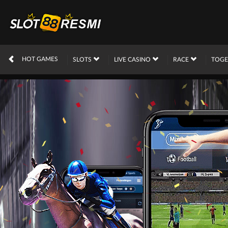
HOT GAMES
SLOTS
LIVE CASINO
RACE
TOG