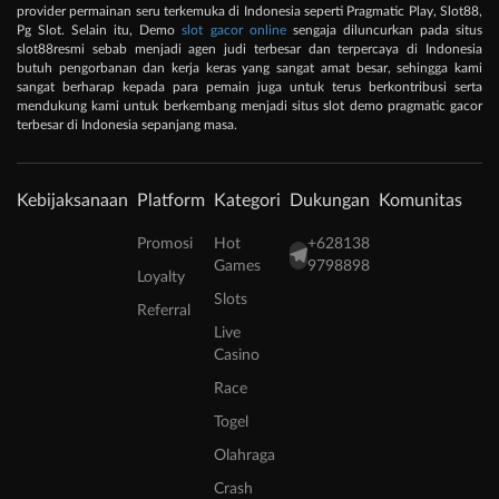
provider permainan seru terkemuka di Indonesia seperti Pragmatic Play, Slot88,
Pg Slot. Selain itu, Demo
slot gacor online
sengaja diluncurkan pada situs
slot88resmi sebab menjadi agen judi terbesar dan terpercaya di Indonesia
butuh pengorbanan dan kerja keras yang sangat amat besar, sehingga kami
sangat berharap kepada para pemain juga untuk terus berkontribusi serta
mendukung kami untuk berkembang menjadi situs slot demo pragmatic gacor
terbesar di Indonesia sepanjang masa.
Kebijaksanaan
Platform
Kategori
Dukungan
Komunitas
Promosi
Hot
+628138
Games
9798898
Loyalty
Slots
Referral
Live
Casino
Race
Togel
Olahraga
Crash