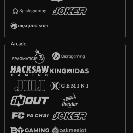
Arcade