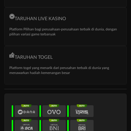
TARUHAN LIVE KASINO
Platform Pilihan bagi perusahaan-perusahaan terbaik di dunia, dengan
pilihan variasi game terbanyak
TARUHAN TOGEL
Platform togel yang menarik dari perusahan terbaik di dunia yang
menawarkan hadiah kemenangan besar