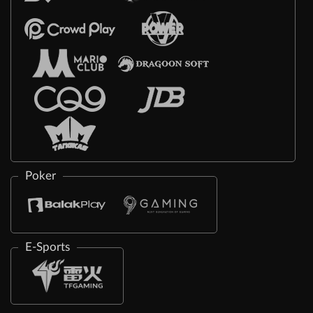
Poker
E-Sports