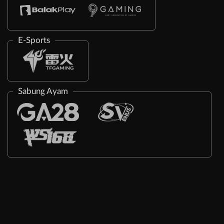
E-Sports
Sabung Ayam