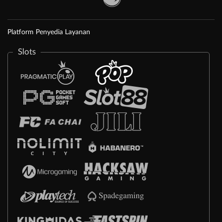
Platform Penyedia Layanan
Slots