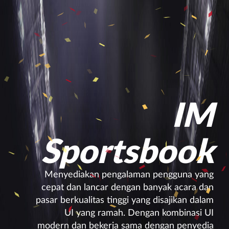
IM
Sportsbook
Menyediakan pengalaman pengguna yang
cepat dan lancar dengan banyak acara dan
pasar berkualitas tinggi yang disajikan dalam
UI yang ramah. Dengan kombinasi UI
modern dan bekerja sama dengan penyedia