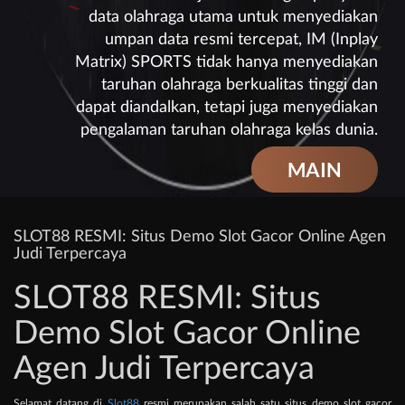
data olahraga utama untuk menyediakan
umpan data resmi tercepat, IM (Inplay
Matrix) SPORTS tidak hanya menyediakan
taruhan olahraga berkualitas tinggi dan
dapat diandalkan, tetapi juga menyediakan
pengalaman taruhan olahraga kelas dunia.
MAIN
SLOT88 RESMI: Situs Demo Slot Gacor Online Agen
Judi Terpercaya
SLOT88 RESMI: Situs
Demo Slot Gacor Online
Agen Judi Terpercaya
Selamat datang di
Slot88
resmi merupakan salah satu situs demo slot gacor