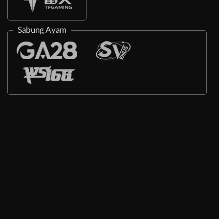
Sabung Ayam