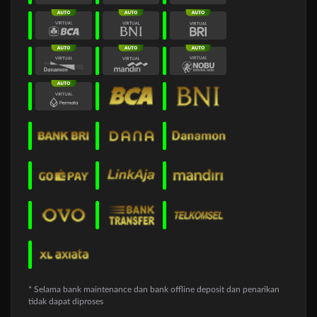
* Selama bank maintenance dan bank offline deposit dan penarikan
tidak dapat diproses