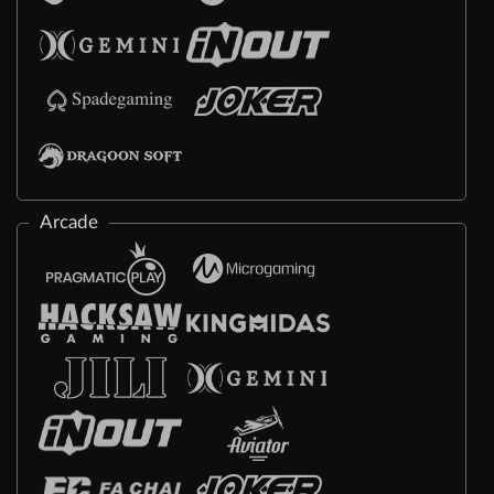
Arcade