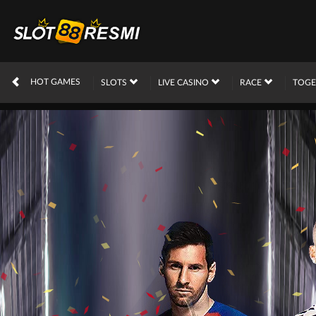
HOT GAMES
SLOTS
LIVE CASINO
RACE
TOG