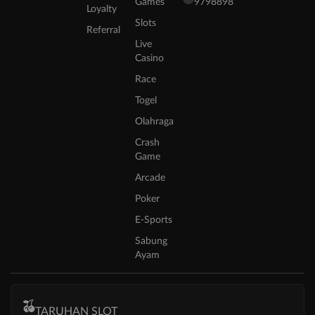
Games
9798898
Loyalty
Slots
Referral
Live
Casino
Race
Togel
Olahraga
Crash
Game
Arcade
Poker
E-Sports
Sabung
Ayam
TARUHAN SLOT