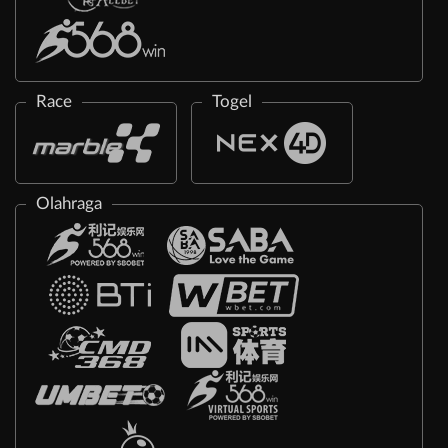
Race
Togel
Olahraga