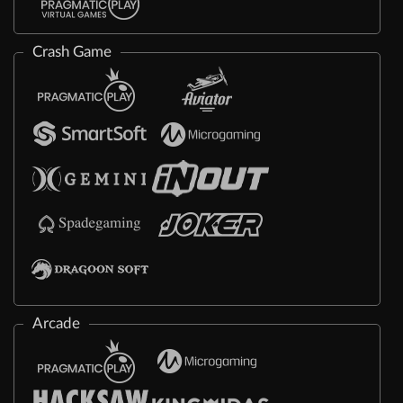
Crash Game
Arcade