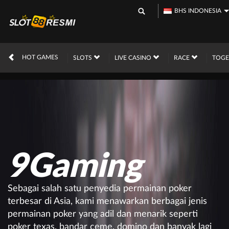
BHS INDONESIA
HOT GAMES
SLOTS
LIVE CASINO
RACE
TOG
9Gaming
Sebagai salah satu penyedia permainan poker
terbesar di Asia, kami menawarkan berbagai jenis
permainan poker yang adil dan menarik seperti
poker texas, bandar ceme, domino dan banyak lagi