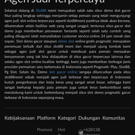
Selamat datang di
Slot88
resmi merupakan salah satu situs demo slot gacor
fitur paling lengkap sehingga menjamin setiap pemain yang telah mengunjungi
agen judi slot online terpercaya seperti slot88resmi pastinya tidak akan kecewa,
dikarenakan selain fasilitas web yang sangat unggul, tentunya situs gacor slot
demo juga memberikan penawaran fantastis seperti salah satu contoh yang
paling dikagumi ialah menyediakan customer service online 24 jam ramah dan
sopan. Slot demo gacor ataupun
demo slot
online gratis pragmatic merupakan
penemuan terbaik dari situs slot88 resmi dan menjadi ujung tombak kami
sebagai agen judi slot gacor untuk membuat para pemain merasakan
kenyamanan yang tak bisa didapatkan di situs gacor terpercaya lainnya dan
selaku agen slot online kualitas tertinggi, kami juga memberikan berbagai jenis
provider permainan seru terkemuka di Indonesia seperti Pragmatic Play, Slot88,
Pg Slot. Selain itu, Demo
slot gacor online
sengaja diluncurkan pada situs
slot88resmi sebab menjadi agen judi terbesar dan terpercaya di Indonesia
butuh pengorbanan dan kerja keras yang sangat amat besar, sehingga kami
sangat berharap kepada para pemain juga untuk terus berkontribusi serta
mendukung kami untuk berkembang menjadi situs slot demo pragmatic gacor
terbesar di Indonesia sepanjang masa.
Kebijaksanaan
Platform
Kategori
Dukungan
Komunitas
Promosi
Hot
+628138