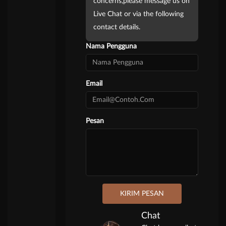
concerns,please message us on
Live Chat or via the following
contact details.
Nama Pengguna
Email
Pesan
Chat