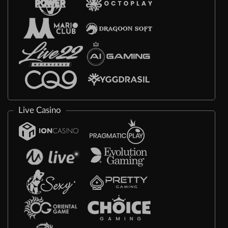
Live Casino