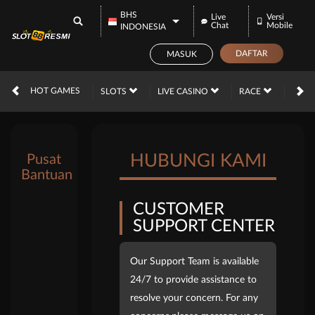
BHS
Live
Versi
Chat
Mobile
INDONESIA
DAFTAR
MASUK
HOT GAMES
SLOTS
LIVE CASINO
RACE
TOG
HUBUNGI KAMI
Pusat
Bantuan
CUSTOMER
SUPPORT CENTER
Our Support Team is available
24/7 to provide assistance to
resolve your concern. For any