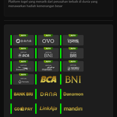
Platform togel yang menarik dari perusahan terbaik di dunia yang
menawarkan hadiah kemenangan besar