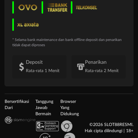
* Selama bank maintenance dan bank offline deposit dan penarikan
tidak dapat diproses
Deposit
Penarikan
Rata-rata 1 Menit
Rata-rata 2 Menit
Bersertifikasi
Tanggung
Browser
Dari
Jawab
Yang
Bermain
Didukung
©2026 SLOT88RESMI.
Hak cipta dilindungi | 18+