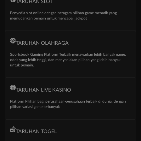
TARUHAN SLOT
Penyedia slot online dengan beragam pilihan game menarik yang
memudahkan pemain untuk mencapai jackpot
TARUHAN OLAHRAGA
Sportsbook Gaming Platform Terbaik menawarkan lebih banyak game,
odds yang lebih tinggi, dan menyediakan pilihan yang lebih banyak
untuk pemain.
TARUHAN LIVE KASINO
Platform Pilihan bagi perusahaan-perusahaan terbaik di dunia, dengan
pilihan variasi game terbanyak
TARUHAN TOGEL