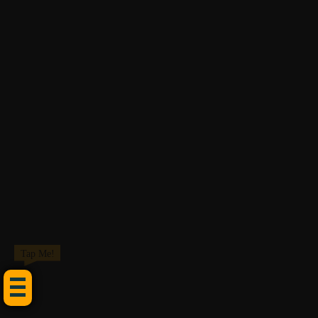
Tap Me!