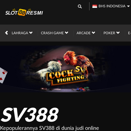
BHS INDONESIA
OLAHRAGA
CRASH GAME
ARCADE
POKER
E
SV388
Kepopulerannya SV388 di dunia judi online