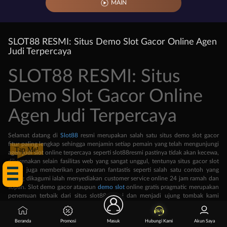
MAIN
SLOT88 RESMI: Situs Demo Slot Gacor Online Agen
Judi Terpercaya
SLOT88 RESMI: Situs
Demo Slot Gacor Online
Agen Judi Terpercaya
Selamat datang di
Slot88
resmi merupakan salah satu situs demo slot gacor
fitur paling lengkap sehingga menjamin setiap pemain yang telah mengunjungi
Tap Me!
agen judi slot online terpercaya seperti slot88resmi pastinya tidak akan kecewa,
dikarenakan selain fasilitas web yang sangat unggul, tentunya situs gacor slot
demo juga memberikan penawaran fantastis seperti salah satu contoh yang
paling dikagumi ialah menyediakan customer service online 24 jam ramah dan
sopan. Slot demo gacor ataupun
demo slot
online gratis pragmatic merupakan
penemuan terbaik dari situs slot88 resmi dan menjadi ujung tombak kami
sebagai agen judi slot gacor untuk membuat para pemain merasakan
kenyamanan yang tak bisa didapatkan di situs gacor terpercaya lainnya dan
selaku agen slot online kualitas tertinggi, kami juga memberikan berbagai jenis
Beranda
Promosi
Masuk
Hubungi Kami
Akun Saya