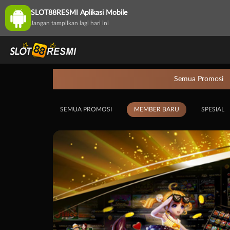
SLOT88RESMI Aplikasi Mobile
Jangan tampilkan lagi hari ini
Semua Promosi
SEMUA PROMOSI
MEMBER BARU
SPESIAL