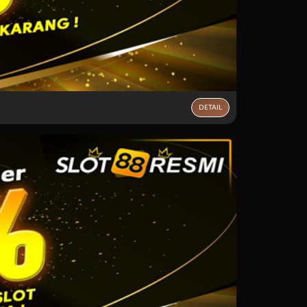
DETAIL