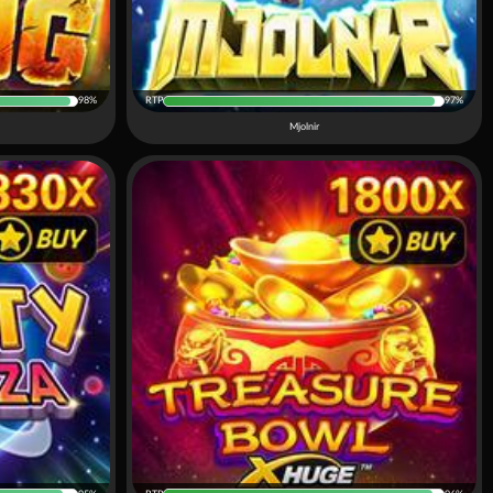
98%
RTP
97%
Mjolnir