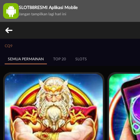
SLOT88RESMI Aplikasi Mobile
Jangan tampilkan lagi hari ini
CQ9
SEMUA PERMAINAN
TOP 20
SLOTS