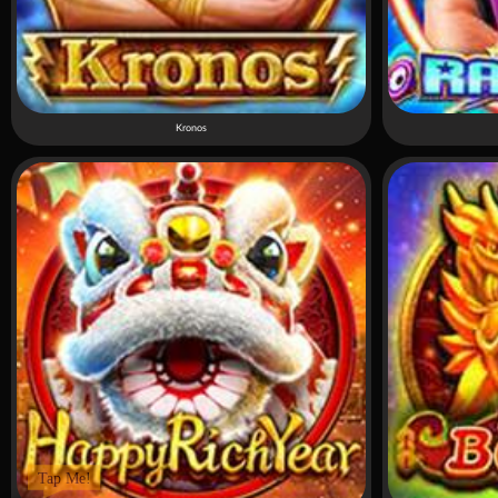
Kronos
Tap Me!