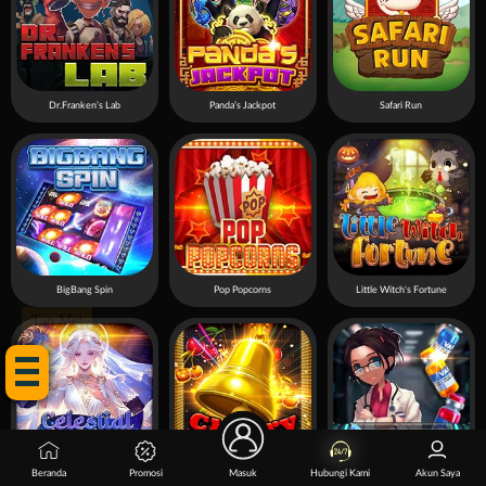
Dr.Franken’s Lab
Panda’s Jackpot
Safari Run
BigBang Spin
Pop Popcorns
Little Witch's Fortune
Tap Me!
Beranda
Promosi
Masuk
Hubungi Kami
Akun Saya
Celestial Goddess
Cherry Bell
Elizabeth Lab