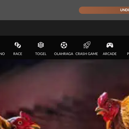
UND
INO
RACE
TOGEL
OLAHRAGA
CRASH GAME
ARCADE